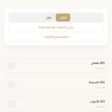
الكل
مرتل
عرض التلاوات المنقاة فقط
تصفية وفرز التلاوات
031- لقمان
1
استماع
032- السجدة
0
استماع
033- الأحزاب
0
استماع