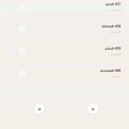
057- الحديد
0
استماع
058- المجادلة
0
استماع
059- الحشر
0
استماع
060- الممتحنة
0
استماع
»
«