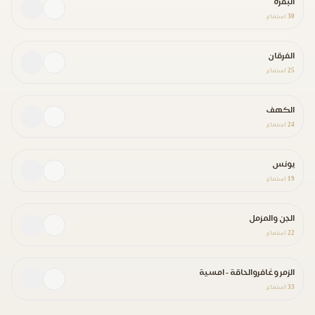
البقرة
30
استماع
الفرقان
25
استماع
الكهف
24
استماع
يونس
19
استماع
الجن والمزمل
22
استماع
الزمر وغافروالحاقة - امسية
33
استماع