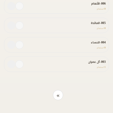
006- الأنعام
0
استماع
005- المائدة
0
استماع
004- النساء
0
استماع
003- آل عمران
1
استماع
»