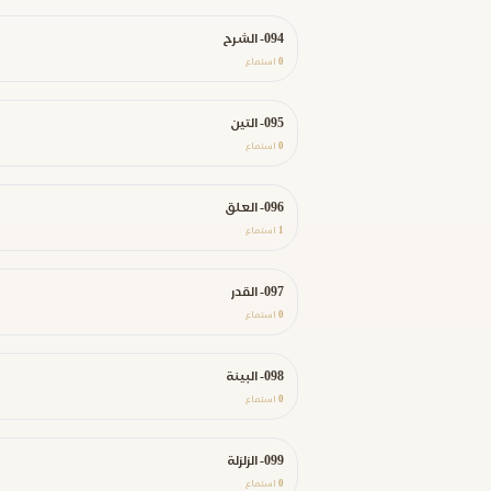
094- الشرح
0
استماع
095- التين
0
استماع
096- العلق
1
استماع
097- القدر
0
استماع
098- البينة
0
استماع
099- الزلزلة
0
استماع