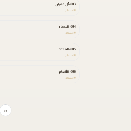
003- آل عمران
0
استماع
004- النساء
0
استماع
005- المائدة
0
استماع
006- الأنعام
0
استماع
«