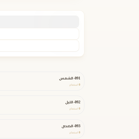
091- الشمس
0
استماع
092- الليل
0
استماع
093- الضحى
0
استماع