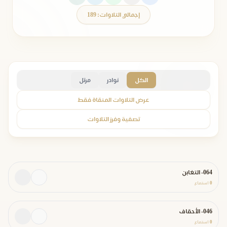
إجمالي التلاوات: 189
الكل
نوادر
مرتل
عرض التلاوات المنقاة فقط
تصفية وفرز التلاوات
064- التغابن
0
استماع
046- الأحقاف
0
استماع