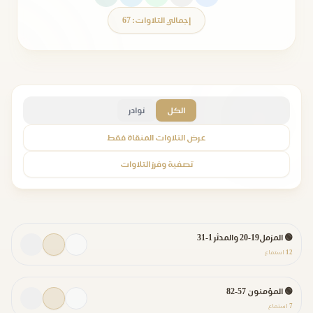
إجمالي التلاوات: 67
الكل
نوادر
عرض التلاوات المنقاة فقط
تصفية وفرز التلاوات
🟢 المزمل19-20 والمدثر 1-31
12
استماع
🟢 المؤمنون 57-82
7
استماع