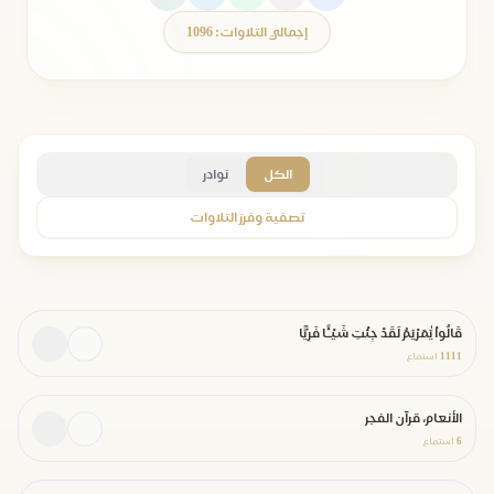
إجمالي التلاوات: 1096
الكل
نوادر
تصفية وفرز التلاوات
قَالُواْ يَٰمَرْيَمُ لَقَدْ جِئْتِ شَيْـًٔا فَرِيًّا
1111
استماع
الأنعام، قرآن الفجر
6
استماع