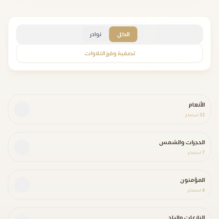
الكل
نوادر
تصفية وفرز التلاوات
الأنعام
12
استماع
الحجرات والشمس
7
استماع
المؤمنون
4
استماع
النازعات والبلد