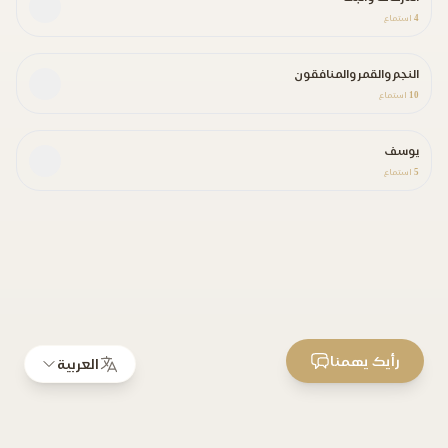
4
استماع
النجم والقمر والمنافقون
10
استماع
يوسف
5
استماع
رأيك يهمنا
العربية