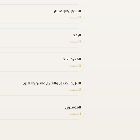
التكوير والإنفطار
3
استماع
الرعد
8
استماع
الفجر والبلد
2
استماع
الليل والضحى والشرح والتين والعلق
5
استماع
المؤمنون
4
استماع