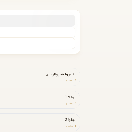
النجم والقمر والرحمن
3
استماع
البقرة 1
2
استماع
البقرة 2
1
استماع