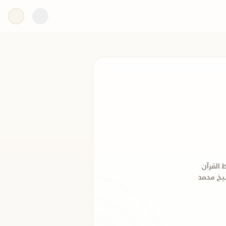
ة وحفظ القرآن
يخ محمد