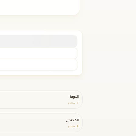
التوبة
1
استماع
القصص
0
استماع