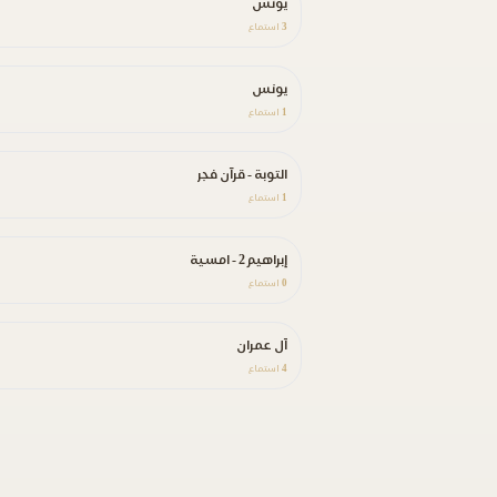
يونس
3
استماع
يونس
1
استماع
التوبة - قرآن فجر
1
استماع
إبراهيم 2 - امسية
0
استماع
آل عمران
4
استماع