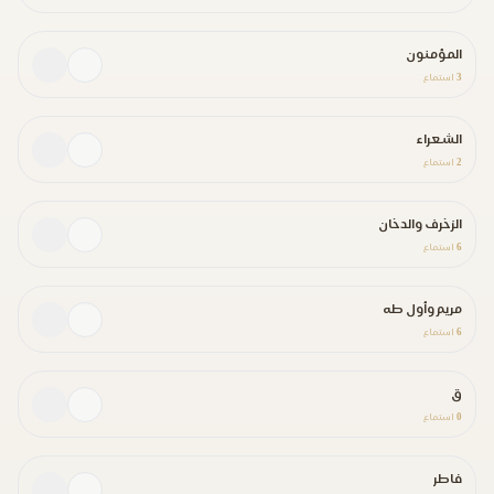
المؤمنون
3
استماع
الشعراء
2
استماع
الزخرف والدخان
6
استماع
مريم وأول طه
6
استماع
ق
0
استماع
فاطر