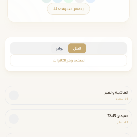
إجمالي التلاوات: 44
الكل
نوادر
تصفية وفرز التلاوات
الغاشية والفجر
10
استماع
الفرقان 45-72
3
استماع