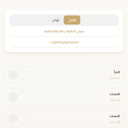
الكل
نوادر
عرض التلاوات المنقاة فقط
تصفية وفرز التلاوات
النبأ
1
استماع
النساء
6
استماع
النساء
0
استماع