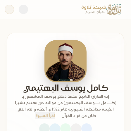
شبكة تلاوة
للقرآن الكريم
كامل يوسف البهتيمي
إنه القارئ الشيخ محمد ذكي يوسف المشهور بـ
(كـــامل يـــوسف البهتيمي) من مواليد حي بهتيم بشبرا
الخيمة محافظة القليوبية عام 1922م. ألحقه والده الذي
كان من قراء القرآن ...
اقرأ السيرة