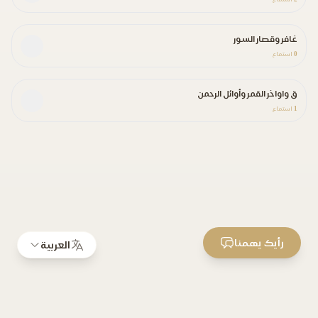
غافر وقصار السور
0
استماع
ق واواخر القمر وأوائل الرحمن
1
استماع
رأيك يهمنا
العربية