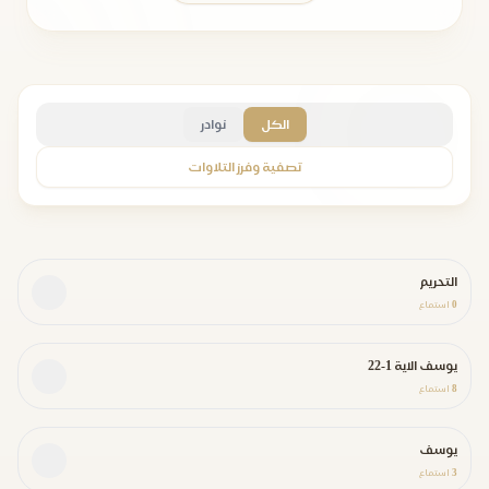
الكل
نوادر
تصفية وفرز التلاوات
التحريم
0
استماع
يوسف الاية 1-22
8
استماع
يوسف
3
استماع