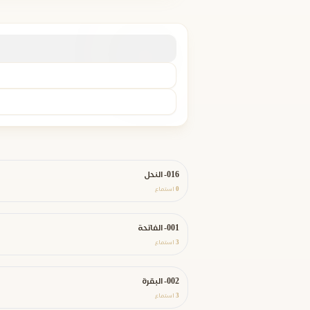
016- النحل
0
استماع
001- الفاتحة
3
استماع
002- البقرة
3
استماع