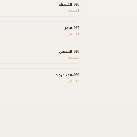
026- الشعراء
1
استماع
027- النمل
1
استماع
028- القصص
0
استماع
029- العنكبوت
0
استماع