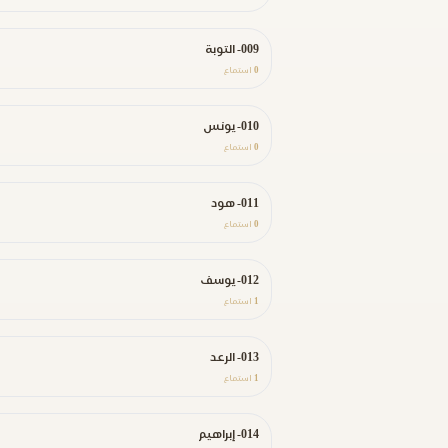
009- التوبة
0
استماع
010- يونس
0
استماع
011- هود
0
استماع
012- يوسف
1
استماع
013- الرعد
1
استماع
014- إبراهيم