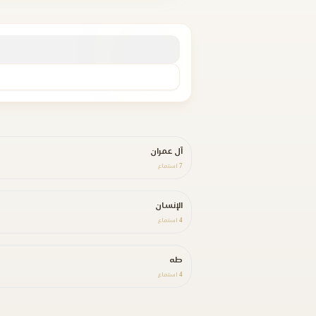
آل عمران
7
استماع
الإنسان
4
استماع
طه
4
استماع