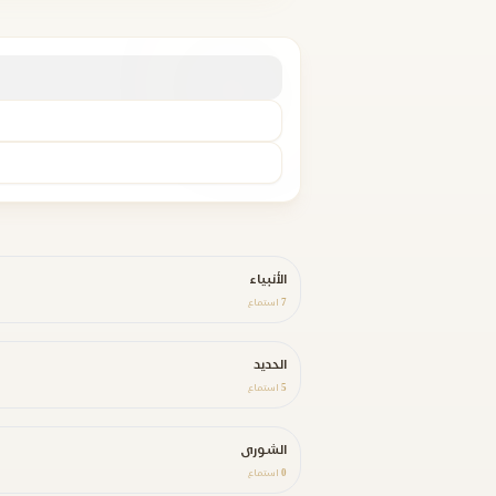
الأنبياء
7
استماع
الحديد
5
استماع
الشورى
0
استماع