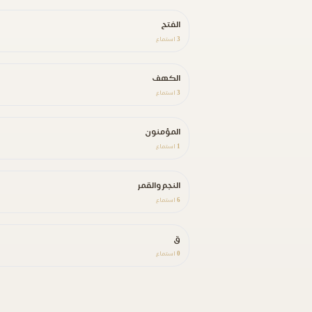
الفتح
3
استماع
الكهف
3
استماع
المؤمنون
1
استماع
النجم والقمر
6
استماع
ق
0
استماع