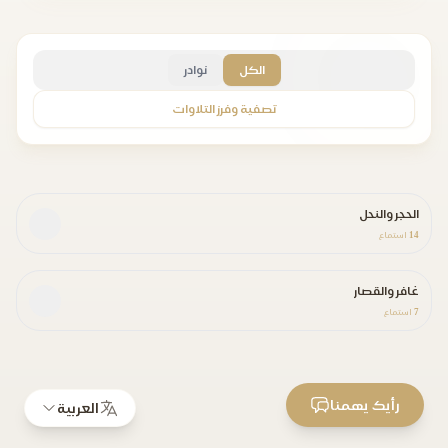
الكل
نوادر
تصفية وفرز التلاوات
الحجر والنحل
14
استماع
غافر والقصار
7
استماع
رأيك يهمنا
العربية