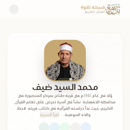
شبكة تلاوة
للقرآن الكريم
محمد السيد ضيف
وُلد في عام 1945م في قرية طناح بمركز المنصورة في
محافظة الدقهلية. نشأ في أسرة تحرص على تعلم القرآن
الكريم، حيث بدأ دراسته القرآنية في كتّاب قريته. لاحظ
والده الموهبة...
اقرأ السيرة