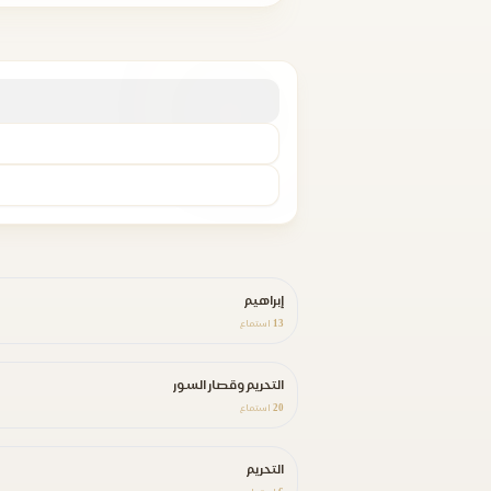
إبراهيم
13
استماع
التحريم وقصار السور
20
استماع
التحريم