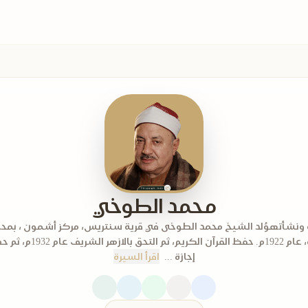
محمد الطوخي
 ونشأته​وُلد الشيخ محمد الطوخى في قرية سنتريس، مركز أشمون ، بمح
المنوفية، عام 1922م. حفظ القرآن الكريم،
إجازة ...
اقرأ السيرة