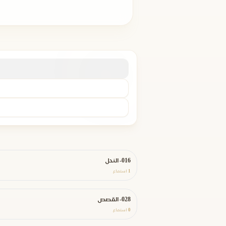
016- النحل
1
استماع
028- القصص
0
استماع