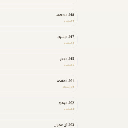
018- الكهف
0
استماع
017- الإسراء
2
استماع
015- الحجر
1
استماع
001- الفاتحة
10
استماع
002- البقرة
8
استماع
003- آل عمران