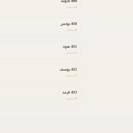
009- التوبة
4
استماع
010- يونس
0
استماع
011- هود
3
استماع
012- يوسف
3
استماع
013- الرعد
0
استماع