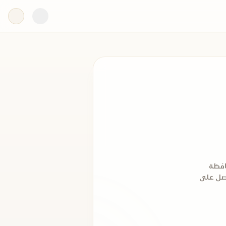
افظة
 ثم التحق بالازهر الشريف عام 1932م، ثم حصل على