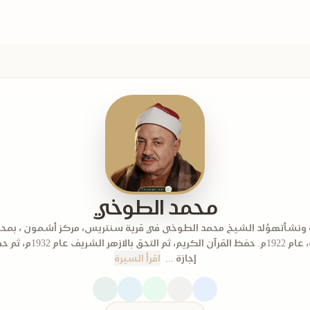
محمد الطوخي
 ونشأته​وُلد الشيخ محمد الطوخى في قرية سنتريس، مركز أشمون ، بمح
المنوفية، عام 1922م. حفظ القرآن الكريم،
إجازة ...
اقرأ السيرة