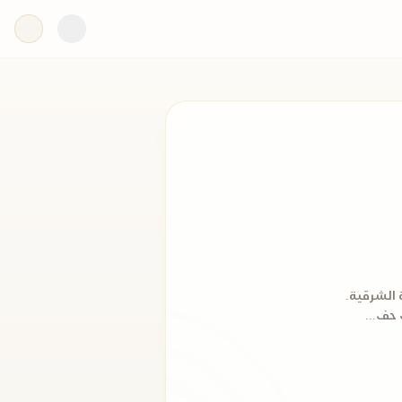
ة الشرقية.
 حف...