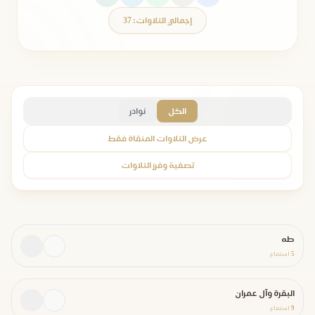
إجمالي التلاوات: 37
الكل
نوادر
عرض التلاوات المنقاة فقط
تصفية وفرز التلاوات
طه
5
استماع
البقرة وآل عمران
9
استماع