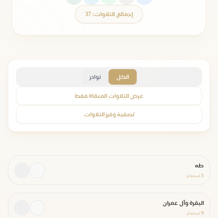
إجمالي التلاوات: 37
الكل
نوادر
عرض التلاوات المنقاة فقط
تصفية وفرز التلاوات
طه
5
استماع
البقرة وآل عمران
9
استماع