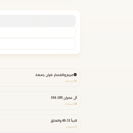
🟢مريم والقصار -قران جمعة
21
استماع
آل عمران 189-194
28
استماع
النبأ 31-40 والعلق
5
استماع