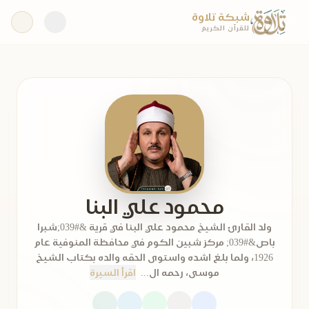
شبكة تلاوة
للقرآن الكريم
محمود علي البنا
ولد القارئ الشيخ محمود علي البنا في قرية &#039;شبرا
باص&#039; مركز شبين الكوم في محافظة المنوفية عام
1926، ولما بلغ اشده واستوى الحقه والده بكتاب الشيخ
موسى، رحمه ال...
اقرأ السيرة