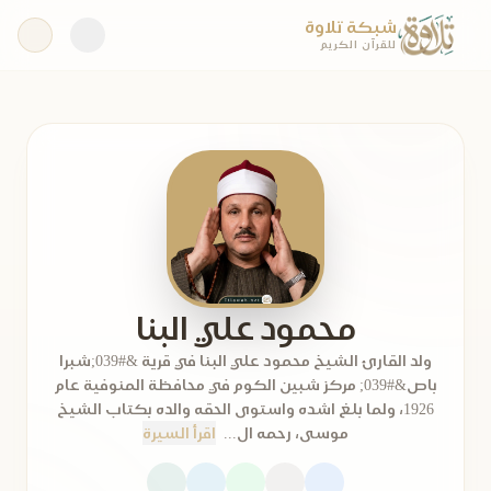
شبكة تلاوة
للقرآن الكريم
محمود علي البنا
ولد القارئ الشيخ محمود علي البنا في قرية &#039;شبرا
باص&#039; مركز شبين الكوم في محافظة المنوفية عام
1926، ولما بلغ اشده واستوى الحقه والده بكتاب الشيخ
موسى، رحمه ال...
اقرأ السيرة