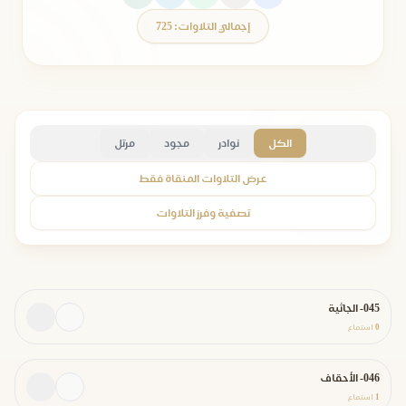
إجمالي التلاوات: 725
الكل
نوادر
مجود
مرتل
عرض التلاوات المنقاة فقط
تصفية وفرز التلاوات
045- الجاثية
0
استماع
046- الأحقاف
1
استماع