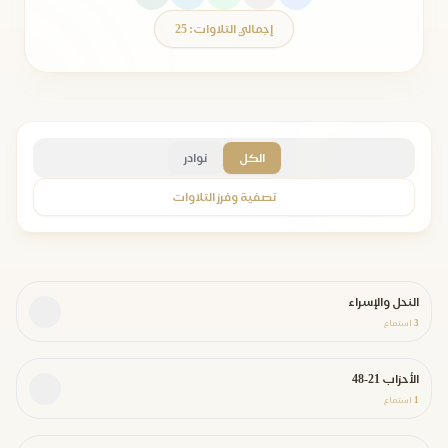
إجمالي التلاوات: 25
الكل
نوادر
تصفية وفرز التلاوات
النحل والإسراء
3
استماع
الأحزاب 21-48
1
استماع