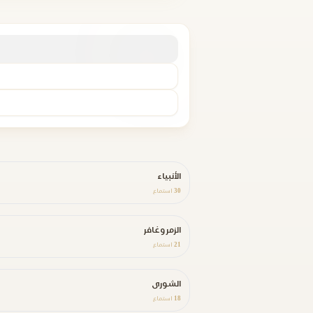
الأنبياء
30
استماع
الزمر وغافر
21
استماع
الشورى
18
استماع