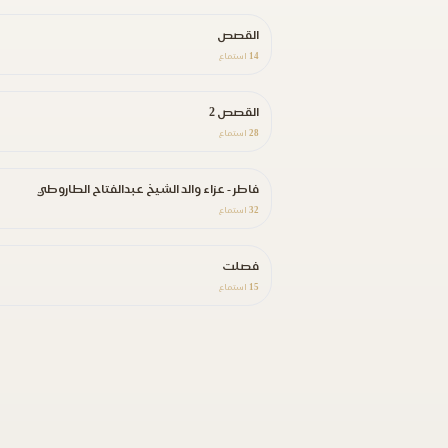
القصص
14
استماع
القصص 2
28
استماع
فاطر - عزاء والد الشيخ عبدالفتاح الطاروطي
32
استماع
فصلت
15
استماع