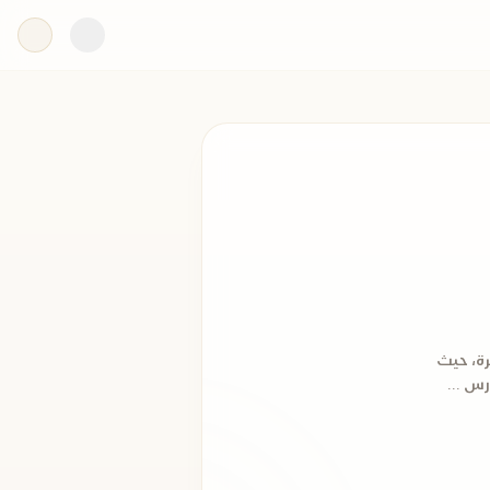
رة، حيث
س ...