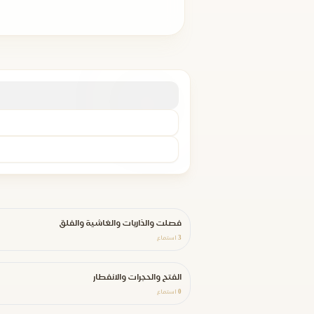
فصلت والذاريات والغاشية والفلق
3
استماع
الفتح والحجرات والانفطار
0
استماع