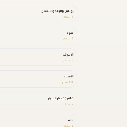
يونس والرعد والانسان
3
استماع
هود
3
استماع
الاعراف
4
استماع
الاسراء
10
استماع
غافر وقصار السور
2
استماع
طه
1
استماع