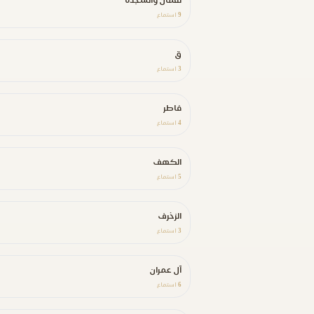
لقمان والسجدة
9
استماع
ق
3
استماع
فاطر
4
استماع
الكهف
5
استماع
الزخرف
3
استماع
آل عمران
6
استماع