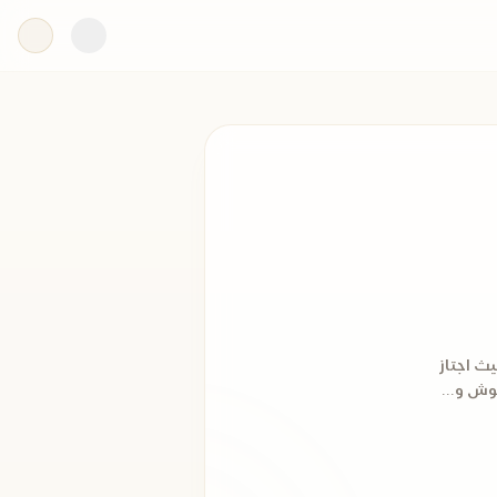
كندرية. هو قارئ معتمد في الإذاعة المصرية منذ عام 1997، حيث اجتاز
وش و...