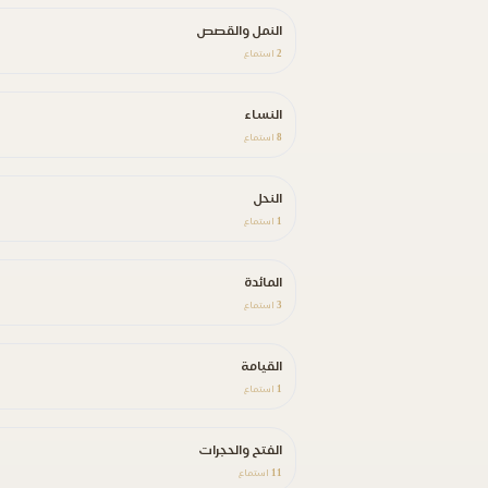
النمل والقصص
2
استماع
النساء
8
استماع
النحل
1
استماع
المائدة
3
استماع
القيامة
1
استماع
الفتح والحجرات
11
استماع