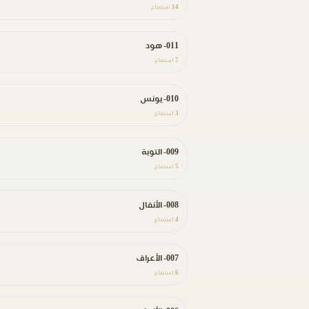
14
استماع
011- هود
7
استماع
010- يونس
3
استماع
009- التوبة
5
استماع
008- الأنفال
4
استماع
007- الأعراف
6
استماع