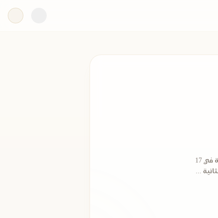
وُلد الشيخ مصطفى إسماعيل في قرية ميت غزال، مركز السنطة، محافظة الغربية في 17