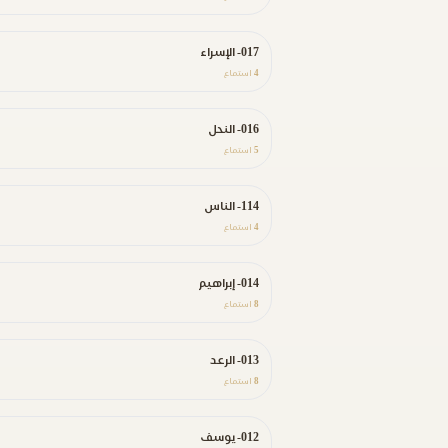
017- الإسراء
4
استماع
016- النحل
5
استماع
114- الناس
4
استماع
014- إبراهيم
8
استماع
013- الرعد
8
استماع
012- يوسف