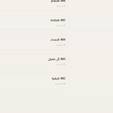
006- الأنعام
3
استماع
005- المائدة
3
استماع
004- النساء
6
استماع
003- آل عمران
5
استماع
002- البقرة
54
استماع