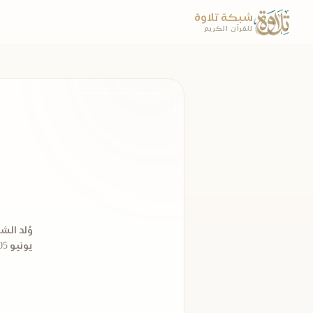
شبكة تلاوة
للقرآن الكريم
يونيو 1905م (الموافق شهر ربيع الثاني 1323 هـ) ، حفظ القرآن الكريم ولمَّا يتجاوز الثانية ...