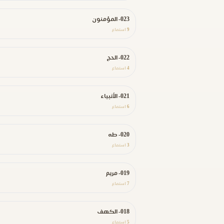
023- المؤمنون
9
استماع
022- الحج
4
استماع
021- الأنبياء
6
استماع
020- طه
3
استماع
019- مريم
7
استماع
018- الكهف
5
استماع