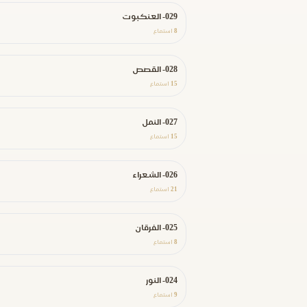
029- العنكبوت
8
استماع
028- القصص
15
استماع
027- النمل
15
استماع
026- الشعراء
21
استماع
025- الفرقان
8
استماع
024- النور
9
استماع