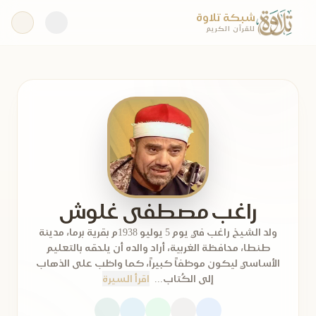
شبكة تلاوة
للقرآن الكريم
راغب مصطفى غلوش
ولد الشيخ راغب في يوم 5 يوليو 1938م بقرية برما، مدينة
طنطا، محافظة الغربية، أراد والده أن يلحقه بالتعليم
الأساسي ليكون موظفاً كبيراً، كما واظب على الذهاب
إلى الكُتاب...
اقرأ السيرة