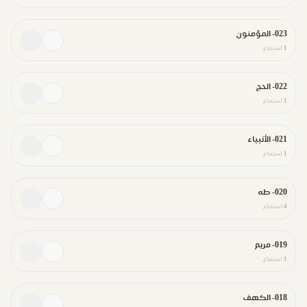
023- المؤمنون
1
استماع
022- الحج
1
استماع
021- الأنبياء
1
استماع
020- طه
4
استماع
019- مريم
1
استماع
018- الكهف