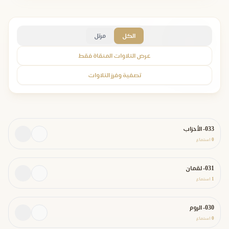
الكل
مرتل
عرض التلاوات المنقاة فقط
تصفية وفرز التلاوات
033- الأحزاب
0
استماع
031- لقمان
1
استماع
030- الروم
0
استماع