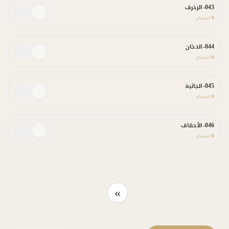
043- الزخرف
0
استماع
044- الدخان
0
استماع
045- الجاثية
0
استماع
046- الأحقاف
0
استماع
»