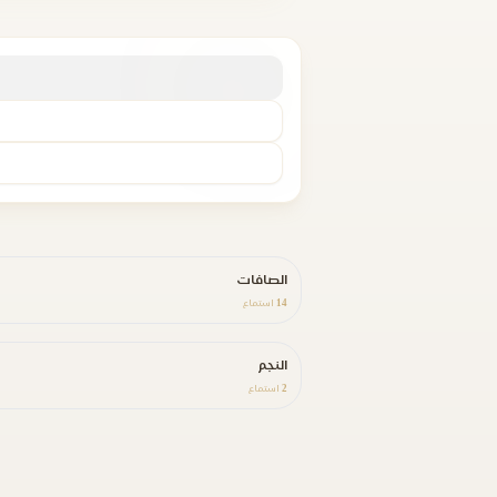
الصافات
14
استماع
النجم
2
استماع