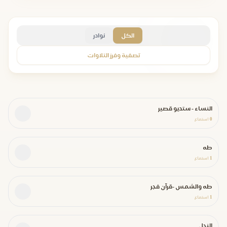
الكل
نوادر
تصفية وفرز التلاوات
النساء - ستديو قصير
0
استماع
طه
1
استماع
طه والشمس -قرآن فجر
1
استماع
النحل