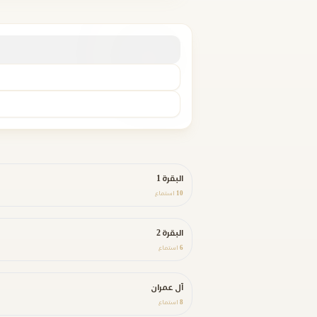
البقرة 1
10
استماع
البقرة 2
6
استماع
آل عمران
8
استماع