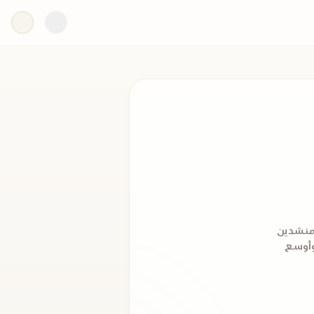
لمنشدين
 وأوسع