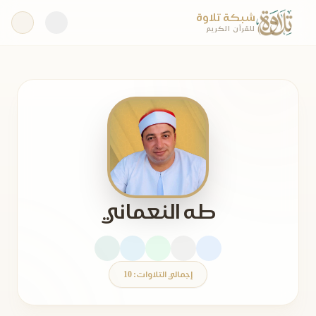
شبكة تلاوة
للقرآن الكريم
طه النعماني
إجمالي التلاوات: 10