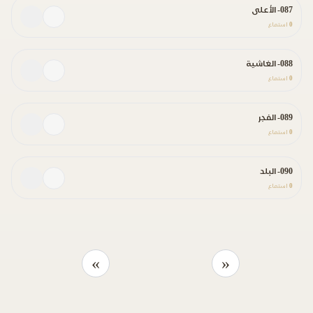
087- الأعلى
0
استماع
088- الغاشية
0
استماع
089- الفجر
0
استماع
090- البلد
0
استماع
»
«