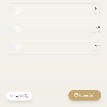
النحل
9
استماع
ص
13
استماع
هود
8
استماع
رأيك يهمنا
العربية