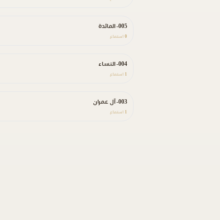
005- المائدة
0
استماع
004- النساء
1
استماع
003- آل عمران
1
استماع