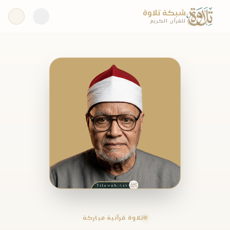
شبكة تلاوة
للقرآن الكريم
تلاوة قرآنية مباركة