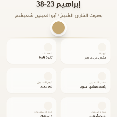
إبراهيم 23-38
بصوت القارئ الشيخ / أبو العينين شعيشع
الرواية
المصحف
حفص عن عاصم
تلاوة نادرة
مكان التسجيل
تاريخ التسجيل
غير محدد
إذاعة دمشق - سوريا
جودة الصوت
عدد الاستماعات
نسخة أصلية
3 استماع