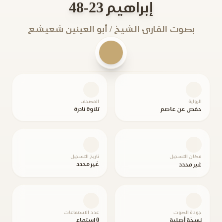
إبراهيم 23-48
بصوت القارئ الشيخ / أبو العينين شعيشع
الرواية
المصحف
حفص عن عاصم
تلاوة نادرة
مكان التسجيل
تاريخ التسجيل
غير محدد
غير محدد
جودة الصوت
عدد الاستماعات
نسخة أصلية
0 استماع