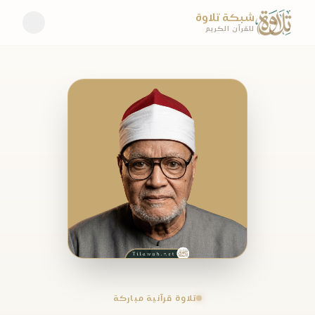
شبكة تلاوة
للقرآن الكريم
تلاوة قرآنية مباركة