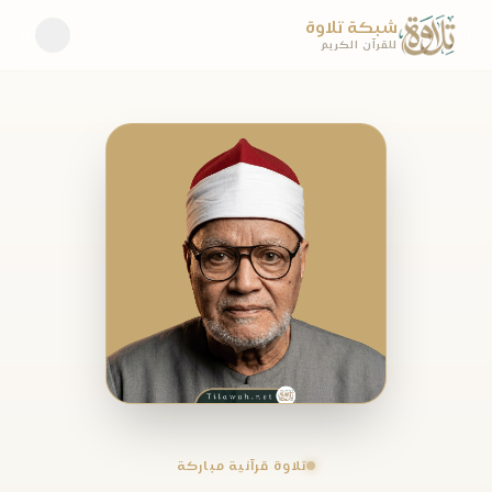
شبكة تلاوة
للقرآن الكريم
تلاوة قرآنية مباركة