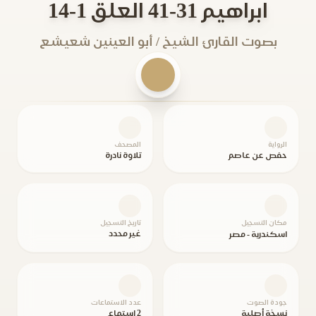
ابراهيم 31-41 العلق 1-14
بصوت القارئ الشيخ / أبو العينين شعيشع
الرواية
المصحف
حفص عن عاصم
تلاوة نادرة
مكان التسجيل
تاريخ التسجيل
غير محدد
اسكندرية - مصر
جودة الصوت
عدد الاستماعات
نسخة أصلية
2 استماع