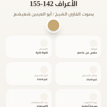
الأعراف 142-155
بصوت القارئ الشيخ / أبو العينين شعيشع
الرواية
المصحف
حفص عن عاصم
تلاوة نادرة
مكان التسجيل
تاريخ التسجيل
غير محدد
غير محدد
جودة الصوت
عدد الاستماعات
نسخة أصلية
6 استماع