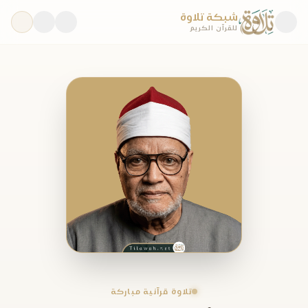
شبكة تلاوة
للقرآن الكريم
تلاوة قرآنية مباركة