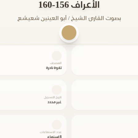
الأعراف 156-160
بصوت القارئ الشيخ / أبو العينين شعيشع
المصحف
تلاوة نادرة
تاريخ التسجيل
غير محدد
عدد الاستماعات
8 استماع