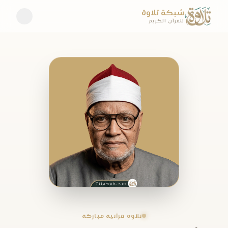
شبكة تلاوة
للقرآن الكريم
تلاوة قرآنية مباركة