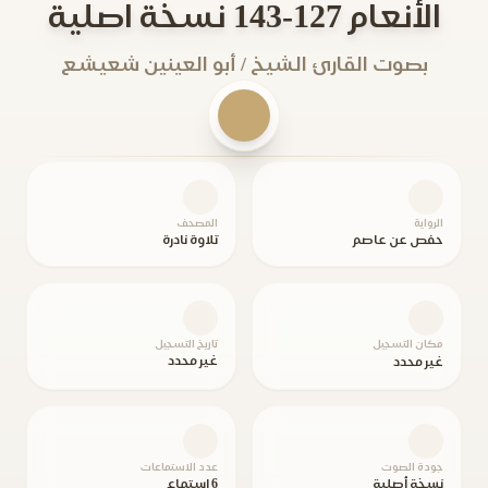
الأنعام 127-143 نسخة اصلية
بصوت القارئ الشيخ / أبو العينين شعيشع
الرواية
المصحف
حفص عن عاصم
تلاوة نادرة
مكان التسجيل
تاريخ التسجيل
غير محدد
غير محدد
جودة الصوت
عدد الاستماعات
نسخة أصلية
6 استماع